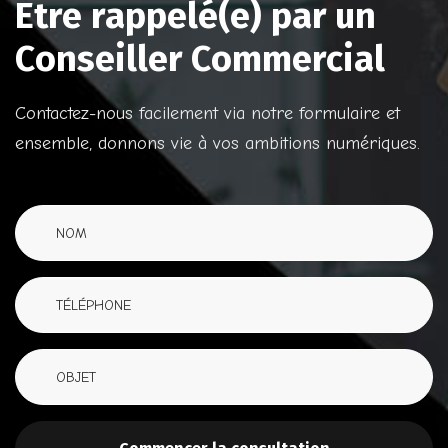
E
t
r
e
r
a
p
p
e
l
é
(
e
)
p
a
r
u
n
C
o
n
s
e
i
l
l
e
r
C
o
m
m
e
r
c
i
a
l
Contactez-nous facilement via notre formulaire et
ensemble, donnons vie à vos ambitions numériques.