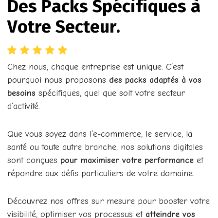
D
e
s
P
a
c
k
s
S
p
é
c
i
f
i
q
u
e
s
à
V
o
t
r
e
S
e
c
t
e
u
r
.
Chez nous, chaque entreprise est unique. C’est
pourquoi nous proposons
des packs adaptés à vos
besoins
spécifiques, quel que soit votre secteur
d’activité.
Que vous soyez dans l’e-commerce, le service, la
santé ou toute autre branche, nos solutions digitales
sont conçues
pour maximiser votre performance
et
répondre aux défis particuliers de votre domaine.
Découvrez nos offres sur mesure pour booster votre
visibilité, optimiser vos processus et
atteindre vos