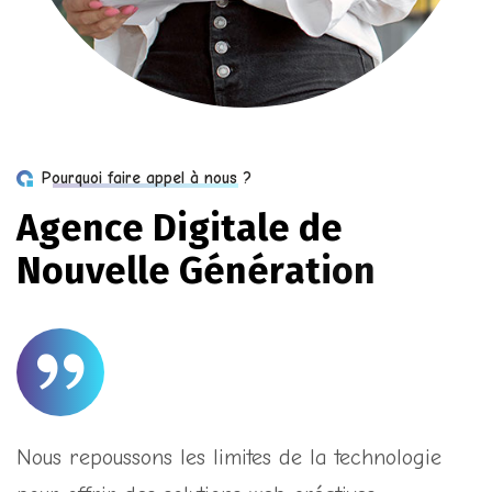
Pourquoi faire appel à nous ?
A
g
e
n
c
e
D
i
g
i
t
a
l
e
d
e
N
o
u
v
e
l
l
e
G
é
n
é
r
a
t
i
o
n
Nous repoussons les limites de la technologie