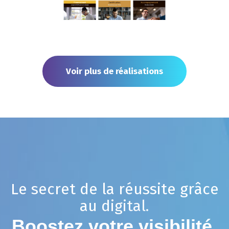
Voir plus de réalisations
L
e
s
e
c
r
e
t
d
e
l
a
r
é
u
s
s
i
t
e
g
r
â
c
e
a
u
d
i
g
i
t
a
l
.
B
o
o
s
t
e
z
v
o
t
r
e
v
i
s
i
b
i
l
i
t
é
,