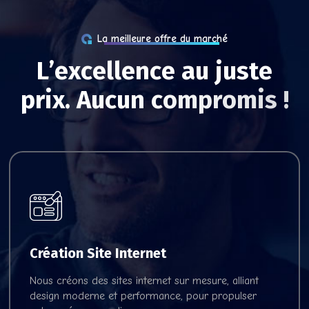
La meilleure offre du marché
L
’
e
x
c
e
l
l
e
n
c
e
a
u
j
u
s
t
e
p
r
i
x
.
A
u
c
u
n
c
o
m
p
r
o
m
i
s
!
Création Site Internet
Voir nos offres
Nous créons des sites internet sur mesure, alliant
design moderne et performance, pour propulser