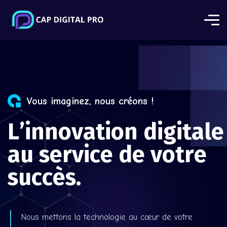
Vous imaginez, nous créons !
L
’
i
n
n
o
v
a
t
i
o
n
d
i
g
i
t
a
l
e
a
u
s
e
r
v
i
c
e
d
e
v
o
t
r
e
s
u
c
c
è
s
.
Nous mettons la technologie au cœur de votre