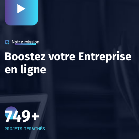
Notre mission
B
o
o
s
t
e
z
v
o
t
r
e
E
n
t
r
e
p
r
i
s
e
e
n
l
i
g
n
e
750
+
PROJETS TERMINÉS