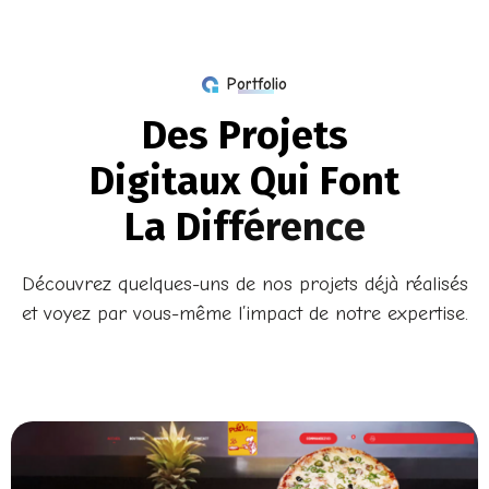
Portfolio
D
e
s
P
r
o
j
e
t
s
D
i
g
i
t
a
u
x
Q
u
i
F
o
n
t
L
a
D
i
f
f
é
r
e
n
c
e
Découvrez quelques-uns de nos projets déjà réalisés
et voyez par vous-même l’impact de notre expertise.