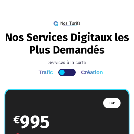
Nos Tarifs
N
o
s
S
e
r
v
i
c
e
s
D
i
g
i
t
a
u
x
l
e
s
P
l
u
s
D
e
m
a
n
d
é
s
Services à la carte
Trafic
Création
TOP
995
€